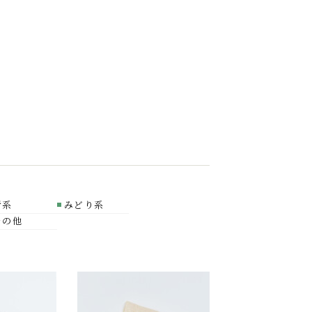
青系
みどり系
その他