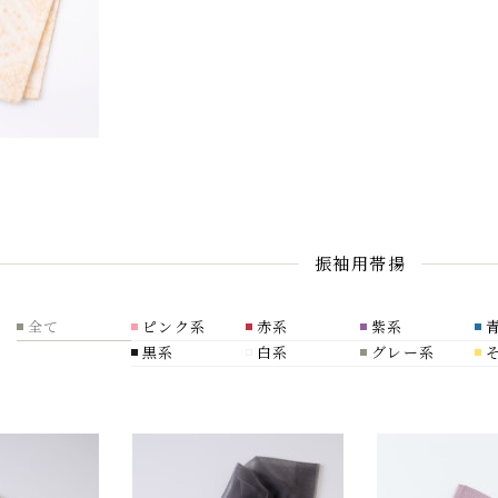
振袖用帯揚
全て
ピンク系
赤系
紫系
黒系
白系
グレー系