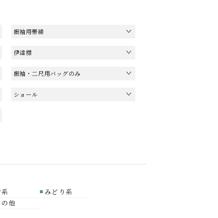
振袖用帯締
伊達襟
振袖・二尺用バッグのみ
ショール
青系
みどり系
その他