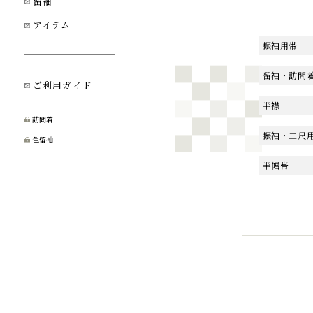
留袖
アイテム
振袖用帯
留袖・訪問
ご利用ガイド
半襟
訪問着
振袖・二尺
色留袖
半幅帯