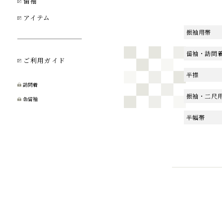
留袖
アイテム
振袖用帯
留袖・訪問
ご利用ガイド
半襟
訪問着
振袖・二尺
色留袖
半幅帯