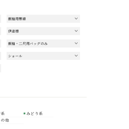
振袖用帯締
伊達襟
振袖・二尺用バッグのみ
ショール
青系
みどり系
その他