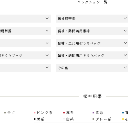
コレクション一覧
振袖用帯揚
着用帯揚
留袖・訪問着用帯締
振袖・二尺用ぞうりバッグ
用ぞうりブーツ
留袖・訪問着用ぞうりバッグ
その他
振袖用帯
全て
ピンク系
赤系
紫系
黒系
白系
グレー系