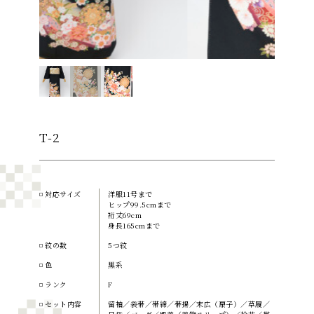
T-2
対応サイズ
洋服11号まで
ヒップ99.5cmまで
裄丈69cm
身長165cmまで
紋の数
5つ紋
色
黒系
ランク
F
セット内容
留袖／袋帯／帯締／帯揚／末広（扇子）／草履／