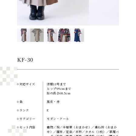
KF-30
対応サイズ
洋服11号まで
ヒップ99cmまで
裄の長さ68.5cm
色
黒系・赤
ランク
E
カテゴリー
モダン・クール
セット内容
着物／袴／半幅帯（おまかせ）／重ね衿（おまか
せ）／襦袢／足袋／半衿／タオル（3枚）／草履バ