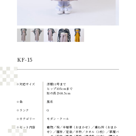
KF-15
対応サイズ
洋服11号まで
ヒップ105cmまで
裄の長さ68.5cm
色
黒系
ランク
G
カテゴリー
モダン・クール
セット内容
着物／袴／半幅帯（おまかせ）／重ね衿（おまか
せ）／襦袢／足袋／半衿／タオル（3枚）／草履バ