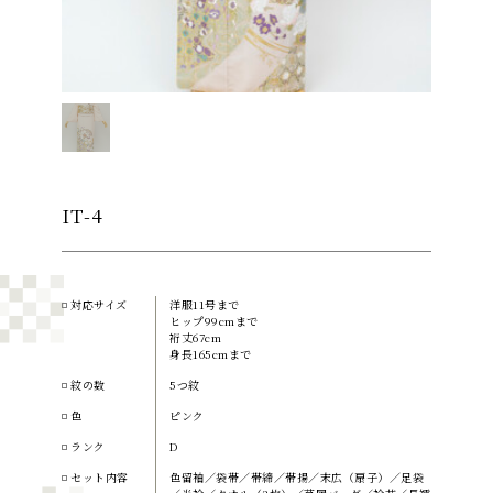
IT-4
対応サイズ
洋服11号まで
ヒップ99cmまで
裄丈67cm
身長165cmまで
紋の数
5つ紋
色
ピンク
ランク
D
セット内容
色留袖／袋帯／帯締／帯揚／末広（扇子）／足袋