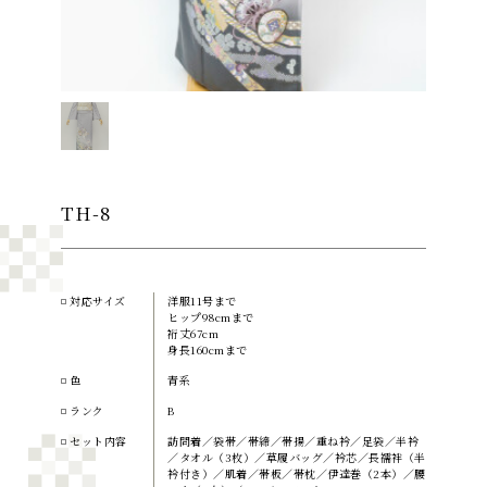
TH-8
対応サイズ
洋服11号まで
ヒップ98cmまで
裄丈67cm
身長160cmまで
色
青系
ランク
B
セット内容
訪問着／袋帯／帯締／帯揚／重ね衿／足袋／半衿
／タオル（3枚）／草履バッグ／衿芯／長襦袢（半
衿付き）／肌着／帯板／帯枕／伊達巻（2本）／腰