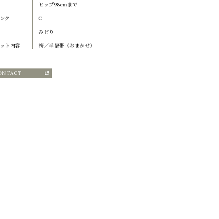
ヒップ98cmまで
ンク
C
みどり
ット内容
袴／半幅帯（おまかせ）
ONTACT