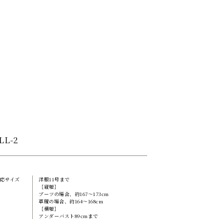
LL-2
応サイズ
洋服11号まで
［縦幅］
ブーツの場合、約167～173cm
草履の場合、約164～168cm
［横幅］
アンダーバスト89cmまで