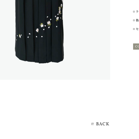
ラ
色
セ
C
BACK