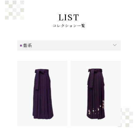
LIST
コレクション一覧
紫系
全て
ピンク系
赤系
紫系
青系
みどり系
黒系
白系
その他