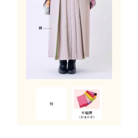
袴
半幅帯
（おまかせ）